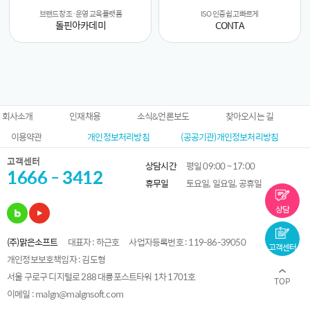
브랜드 창조·운영 교육 플랫폼
ISO 인증 쉽고 빠르게
돌핀아카데미
CONTA
회사소개
인재채용
소식&언론보도
찾아오시는 길
이용약관
개인정보처리방침
(공공기관)개인정보처리방침
고객센터
상담시간
평일 09:00 ~ 17:00
1666 - 3412
휴무일
토요일, 일요일, 공휴일
상담
(주)맑은소프트
대표자 : 하근호
사업자등록번호 : 119-86-39050
고객센터
개인정보보호책임자 : 김도형
서울 구로구 디지털로 288 대륭포스트타워 1차 1701호
TOP
이메일 : malgn@malgnsoft.com