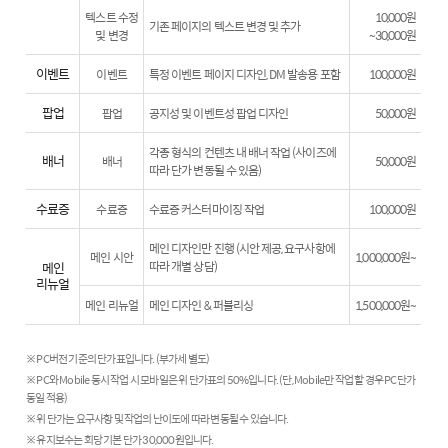
텍스트 수정
10,000원
기존 페이지의 텍스트 변경 및 추가
및 변경
~30,000원
이벤트
이벤트
특정 이벤트 페이지 디자인, DM 발송용 포함
100,000원
팝업
팝업
공지성 및 이벤트성 팝업 디자인
50,000원
각종 형식의 컨텐츠 내 배너 작업 (사이즈에
배너
배너
50,000원
따라 단가 변동될 수 있음)
수료증
수료증
수료증 커스터마이징 작업
100,000원
메인 디자인만 진행 (시안 제공, 요구사항에
메인 시안
1,000,000원~
메인
따라 개별 상담)
리뉴얼
메인 리뉴얼
메인 디자인 & 퍼블리싱
1,500,000원~
※ PC버전 기준의 단가표입니다. (부가세 별도)
※ PC와 Mobile 동시 작업 시 모바일은 위 단가표의 50%입니다. (단, Mobile만 작업 할 경우 PC단가
동일 적용)
※ 위 단가는 요구사항 및 작업의 난이도에 따라 변동될 수 있습니다.
※ 유지보수는 회당 기본 단가 30,000원입니다.