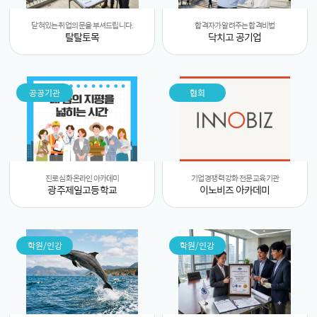
닫혀있는 취업의 문을 부셔드립니다.
합격자가 알려주는 합격비법
탈탈토목
닥치고 공기업
공공기관
협회
진로 심화 온라인 아카데미
기업 경쟁력 강화 전문 교육기관
광주제일고등학교
이노비즈 아카데미
학원/인강
학원/인강