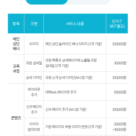
단가 (*
항목
구분
서비스 내용
VAT 별도)
메인
상단
이미지
메인 상단 슬라이드 배너 이미지 (1개 기준)
100,000원
배너
과정 목록과 상세페이지에 노출될 과정
과정 섬네일
30,000원
교육
섬네일 (1개 기준)
과정
상세 디자인
과정 소개 상세 디자인(A4 1장 기준)
100,000원
레이아웃
대메뉴& 레이아웃 추가
50,000원
추가
신규페이지
신규 페이지 추가 (A4 1장 기준)
100,000원
추가
콘텐츠
이미지
20,000원
기존 페이지의 부분 이미지 변경 (1개 기준)
업데이트
~30,000원