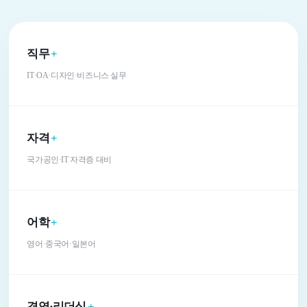
직무
+
IT·OA·디자인·비즈니스 실무
자격
+
국가공인·IT 자격증 대비
어학
+
영어·중국어·일본어
경영·리더십
+