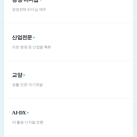
경영전략·리더십·재무
산업전문
+
의료·병원 등 산업별 특화
교양
+
생활·인문·자기계발
AI·DX
+
AI 활용·디지털 전환