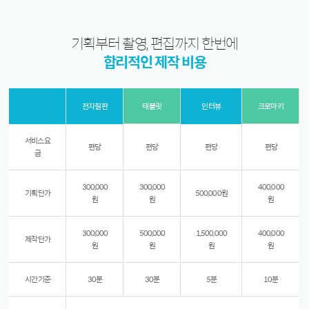
기획부터 촬영, 편집까지 한번에
합리적인 제작 비용
전자칠판
태블릿
인터뷰
크로마키
서비스 요
편당
편당
편당
편당
금
300,000
300,000
400,000
기획 단가
500,000원
원
원
원
300,000
500,000
1,500,000
400,000
제작 단가
원
원
원
원
시간 기준
30분
30분
5분
10분