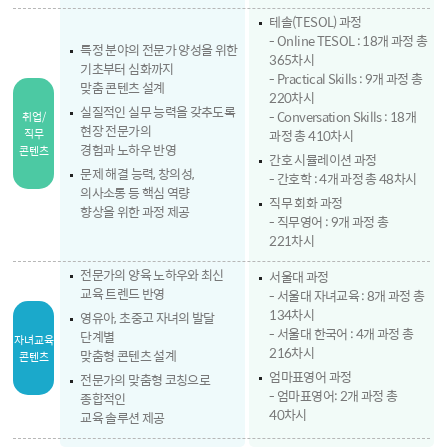
테솔(TESOL) 과정
- Online TESOL : 18개 과정 총
특정 분야의 전문가 양성을 위한
365차시
기초부터 심화까지
- Practical Skills : 9개 과정 총
맞춤 콘텐츠 설계
220차시
실질적인 실무 능력을 갖추도록
- Conversation Skills : 18개
취업/
현장 전문가의
직무
과정 총 410차시
경험과 노하우 반영
콘텐츠
간호 시뮬레이션 과정
문제 해결 능력, 창의성,
- 간호학 : 4개 과정 총 48차시
의사소통 등 핵심 역량
직무 회화 과정
향상을 위한 과정 제공
- 직무영어 : 9개 과정 총
221차시
전문가의 양육 노하우와 최신
서울대 과정
교육 트렌드 반영
- 서울대 자녀교육 : 8개 과정 총
134차시
영유아, 초중고 자녀의 발달
- 서울대 한국어 : 4개 과정 총
단계별
자녀
교육
216차시
맞춤형 콘텐츠 설계
콘텐츠
엄마표영어 과정
전문가의 맞춤형 코칭으로
- 엄마표영어: 2개 과정 총
종합적인
40차시
교육 솔루션 제공