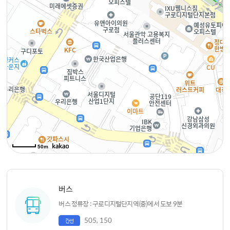
50m
버스
버스 정류장 : 구로디지털단지역(중)에서 도보 9분
505, 150
간선