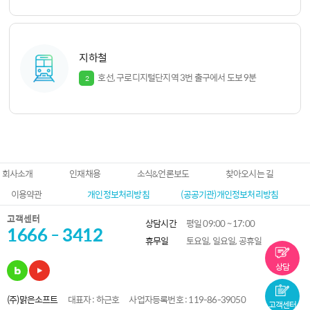
지하철
호선, 구로디지털단지역 3번 출구에서 도보 9분
2
회사소개
인재채용
소식&언론보도
찾아오시는 길
이용약관
개인정보처리방침
(공공기관)개인정보처리방침
고객센터
상담시간
평일 09:00 ~ 17:00
1666 - 3412
휴무일
토요일, 일요일, 공휴일
상담
(주)맑은소프트
대표자 : 하근호
사업자등록번호 : 119-86-39050
고객센터