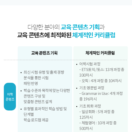
다양한 분야의
교육 콘텐츠 기획
과
교육 콘텐츠에 최적화된
체계적인 커리큘럼
교육 콘텐츠 기획
체계적인 커리큘럼
어학시험 과정
- ETS토익 /토스: 13개 과정 총
최신 시험 유형 및 출제 경향
330차시
분석을 통한 시험
- 오픽 : 4개 과정 총 104차시
패턴 반영
기초 영문법 과정
학습 수준과 목적에 맞는 다양한
- Grammar in Use : 4개 과정
어학
콘텐츠 구성 및
총 196차시
콘텐츠
맞춤형 콘텐츠 설계
기초 회화 과정
유형별 효과적인 학습 방법 및
- 일상회화 : 5개 과정 총
단계별
125차시
학습 로드맵 제공
- 체험영어 : 10개 과정 총
500차시